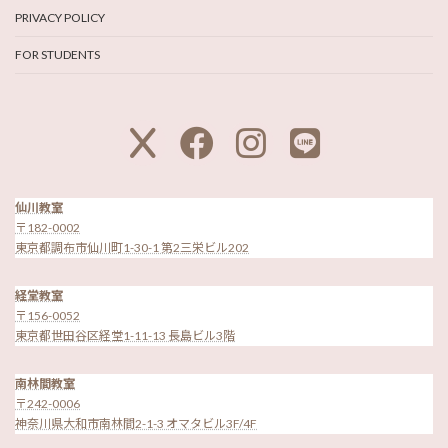
PRIVACY POLICY
FOR STUDENTS
ア
ア
ア
ア
イ
イ
イ
イ
コ
コ
コ
コ
ン
ン
ン
ン
リ
リ
リ
リ
ン
ン
ン
ン
ク
ク
ク
ク
仙川教室
〒182-0002
東京都調布市仙川町1-30-1 第2三栄ビル202
経堂教室
〒156-0052
東京都世田谷区経堂1-11-13 長島ビル3階
南林間教室
〒242-0006
神奈川県大和市南林間2-1-3 オマタビル3F/4F