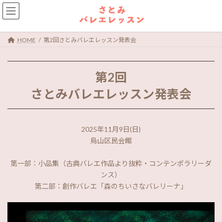
コ
ナ
ン
ビ
テ
ゲ
ン
ー
HOME
第2回さとみバレエレッスン発表会
ツ
シ
へ
ョ
ス
ン
第2回
キ
に
ッ
移
さとみバレエレッスン発表会
プ
動
2025年11月9日(日)
烏山区民会館
第一部：小品集（古典バレエ作品より抜粋・コンテンポラリーダ
ンス）
第二部：創作バレエ「森のちいさなバレリーナ」