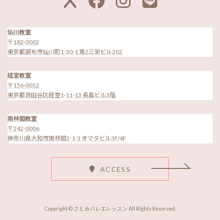
コ
コ
コ
コ
ン
ン
ン
ン
リ
リ
リ
リ
ン
ン
ン
ン
ク
ク
ク
ク
仙川教室
〒182-0002
東京都調布市仙川町1-30-1 第2三栄ビル202
経堂教室
〒156-0052
東京都世田谷区経堂1-11-13 長島ビル3階
南林間教室
〒242-0006
神奈川県大和市南林間2-1-3 オマタビル3F/4F
ACCESS
Copyright © さとみバレエレッスン All Rights Reserved.