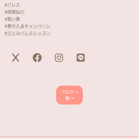
#バレエ
#成城仙川
#習い事
#春の入会キャンペーン
#さとみバレエレッスン
ア
ア
ア
ア
イ
イ
イ
イ
コ
コ
コ
コ
ン
ン
ン
ン
リ
リ
リ
リ
ン
ン
ン
ン
ク
ク
ク
ク
ブログ一
覧→