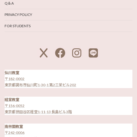
Q＆A
PRIVACY POLICY
FOR STUDENTS
ア
ア
ア
ア
イ
イ
イ
イ
コ
コ
コ
コ
ン
ン
ン
ン
リ
リ
リ
リ
ン
ン
ン
ン
ク
ク
ク
ク
仙川教室
〒182-0002
東京都調布市仙川町1-30-1 第2三栄ビル202
経堂教室
〒156-0052
東京都世田谷区経堂1-11-13 長島ビル3階
南林間教室
〒242-0006