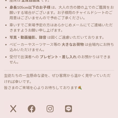
座席は
全席自由席
です。
身長105cm以下のお子様
は、大人の方の膝の上でのご鑑賞をお
願いする場合がございます。お子様用のチャイルドシートのご
用意はございませんので予めご了承ください。
車いすでご来場予定の方はあらかじめメールにてご連絡いただ
きますようお願い申し上げます。
写真・動画撮影、録音
は固くご遠慮いただいております。
ベビーカーやスーツケース等の
大きなお荷物
は会場内にお持ち
込みいただけません。
受付で出演者への
プレゼント・差し入れ
のお預かりはできま
せん。
生徒たちの一生懸命な姿を、ぜひ客席から温かく見守っていただ
ければ幸いです。
皆さまのご来場を心よりお待ちしております
ア
ア
ア
ア
イ
イ
イ
イ
コ
コ
コ
コ
ン
ン
ン
ン
リ
リ
リ
リ