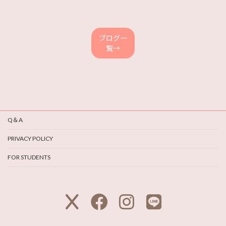
ン
ン
ン
ン
ク
ク
ク
ク
ブログ一
覧→
Q＆A
PRIVACY POLICY
FOR STUDENTS
ア
ア
ア
ア
イ
イ
イ
イ
コ
コ
コ
コ
ン
ン
ン
ン
リ
リ
リ
リ
ン
ン
ン
ン