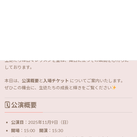
さとみバレエレッスン第2回発表会まで、いよいよあと1か月余り
となりました。
生徒たちは日々レッスンを重ね、舞台に立つその瞬間を心待ちに
しております。
本日は、
公演概要
と
入場チケット
についてご案内いたします。
ぜひこの機会に、生徒たちの成長と輝きをご覧ください
🗓 公演概要
公演日
：2025年11月9日（日）
開場
：15:00
開演
：15:30