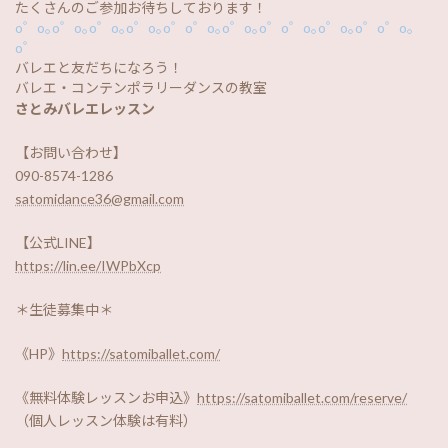
たくさんのご参加お待ちしております！
o゜o｡o゜o｡o゜o｡o゜o｡o゜o゜o｡o゜o｡o゜o゜o｡o゜o｡o゜o゜o｡
o゜
バレエと友だちになろう！
バレエ・コンテンポラリーダンスの教室
さとみバレエレッスン
【お問い合わせ】
090-8574-1286
satomidance36@gmail.com
【公式LINE】
https://lin.ee/IWPbXcp
＊生徒募集中＊
《HP》
https://satomiballet.com/
《無料体験レッスンお申込》
https://satomiballet.com/reserve/
（個人レッスン体験は有料）