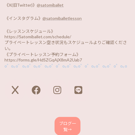
《X(旧Twitter)》
@satomiballet
《インスタグラム》
@satomiballetlesson
《レッスンスケジュール》
https://Satomiballet.com/schedule/
プライベートレッスン空き状況もスケジュールよりご確認くださ
い。
《プライベートレッスン予約フォーム》
https://forms.gle/HdSZGqAjX8mA2Uab7
o゜o｡o゜o｡o゜o｡o゜o｡o゜o゜o｡o゜o｡o゜o゜o｡o゜o｡o゜o゜o｡o
ア
ア
ア
ア
イ
イ
イ
イ
コ
コ
コ
コ
ン
ン
ン
ン
リ
リ
リ
リ
ン
ン
ン
ン
ク
ク
ク
ク
ブログ一
覧→