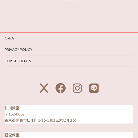
Q＆A
PRIVACY POLICY
FOR STUDENTS
ア
ア
ア
ア
イ
イ
イ
イ
コ
コ
コ
コ
ン
ン
ン
ン
リ
リ
リ
リ
ン
ン
ン
ン
ク
ク
ク
ク
仙川教室
〒182-0002
東京都調布市仙川町1-30-1 第2三栄ビル202
経堂教室