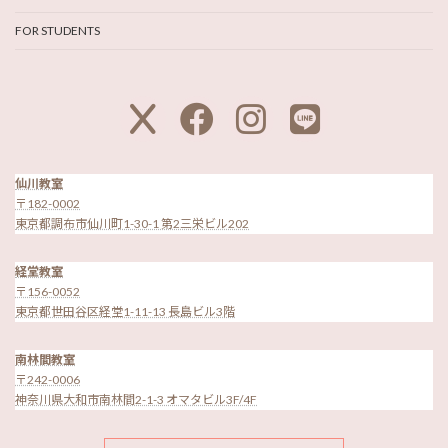
FOR STUDENTS
ア
ア
ア
ア
イ
イ
イ
イ
コ
コ
コ
コ
ン
ン
ン
ン
リ
リ
リ
リ
ン
ン
ン
ン
ク
ク
ク
ク
仙川教室
〒182-0002
東京都調布市仙川町1-30-1 第2三栄ビル202
経堂教室
〒156-0052
東京都世田谷区経堂1-11-13 長島ビル3階
南林間教室
〒242-0006
神奈川県大和市南林間2-1-3 オマタビル3F/4F