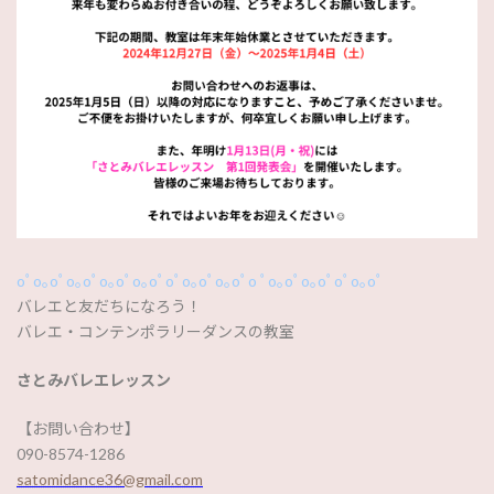
oﾟo｡oﾟo｡oﾟo｡oﾟo｡oﾟoﾟo｡oﾟo｡oﾟo ﾟo｡oﾟo｡oﾟoﾟo｡oﾟ
バレエと友だちになろう！
バレエ・コンテンポラリーダンスの教室
さとみバレエレッスン
【お問い合わせ】
090-8574-1286
satomidance36@gmail.com