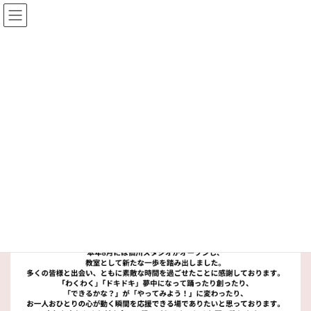
コ
ナ
ン
ビ
テ
ゲ
ン
ー
HOME
BLOG
お知らせ
ツ
シ
【年末のご挨拶】2024年もありがとうございました！
へ
ョ
ス
ン
キ
に
【年末のご挨拶】2024年もあり
ッ
移
プ
動
がとうございました！