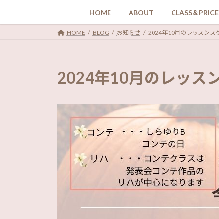
コ
ナ
HOME
ABOUT
CLASS＆PRICE
ン
ビ
テ
ゲ
HOME
BLOG
お知らせ
2024年10月のレッスンス
ン
ー
ツ
シ
へ
ョ
2024年10月のレッ
ス
ン
キ
に
ッ
移
プ
動