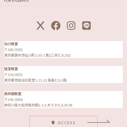
FOR STUDENTS
ア
ア
ア
ア
イ
イ
イ
イ
コ
コ
コ
コ
ン
ン
ン
ン
リ
リ
リ
リ
ン
ン
ン
ン
ク
ク
ク
ク
仙川教室
〒182-0002
東京都調布市仙川町1-30-1 第2三栄ビル202
経堂教室
〒156-0052
東京都世田谷区経堂1-11-13 長島ビル3階
南林間教室
〒242-0006
神奈川県大和市南林間2-1-3 オマタビル3F/4F
ACCESS