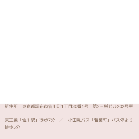
につきましては、別途ご案内させていただきます。
なお、移転による連絡先（電話番号・メールアドレス）の変更は
ありません。
これを機会に、より皆様のご要望にお応えできる形での教室運営
を叶えていけたらと考えておりますので、今後とも相変わらぬご愛
顧のほど、宜しくお願い申し上げます。
記
移転日 令和
6
年
8
月
15
日
新住所 東京都調布市仙川町
1
丁目
30
番
1
号 第
2
三栄ビル
202
号室
京王線「仙川駅」徒歩
7
分 ／ 小田急バス「若葉町」バス停より
徒歩
5
分